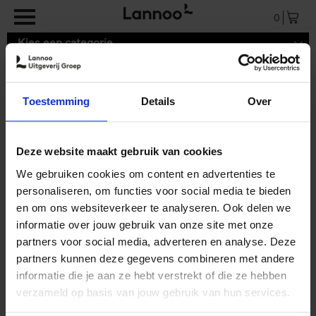
Overslaan en naar de inhoud gaan
0
Kies een categorie
Toestemming
Details
Over
Winkelmandje
Deze website maakt gebruik van cookies
We gebruiken cookies om content en advertenties te
Jouw winkelmandje is leeg.
personaliseren, om functies voor social media te bieden
< Verder winkelen
en om ons websiteverkeer te analyseren. Ook delen we
informatie over jouw gebruik van onze site met onze
partners voor social media, adverteren en analyse. Deze
partners kunnen deze gegevens combineren met andere
informatie die je aan ze hebt verstrekt of die ze hebben
verzameld op basis van jouw gebruik van hun services.