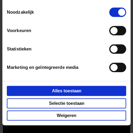
Toestemmingsselectie
Noodzakelijk
Voorkeuren
Zin in boekentips, (kortings)acties en
inspiratie?
Statistieken
Marketing en geïntegreerde media
Customer service
Privacy & cookies
Algemene voorwaarden
Alles toestaan
Part of
Lannoo Publishing Group
Selectie toestaan
Alle prijzen zijn inclusief btw.
Weigeren