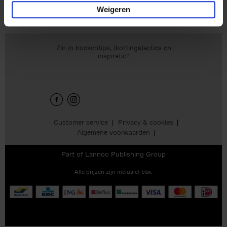
Weigeren
Zin in boekentips, (kortings)acties en
inspiratie?
Customer service
Privacy & cookies
Algemene voorwaarden
Part of
Lannoo Publishing Group
Alle prijzen zijn inclusief btw.