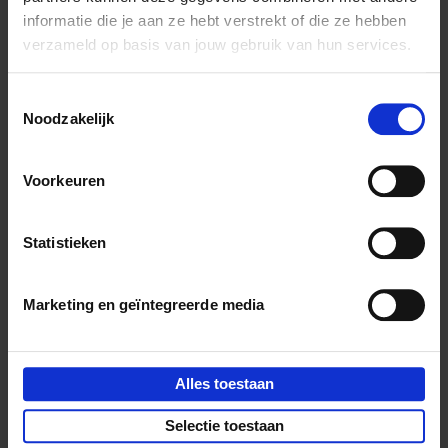
informatie die je aan ze hebt verstrekt of die ze hebben
onze websites
verzameld op basis van jouw gebruik van hun services.
Je krijgt een duidelijk overzicht van al je
bestellingen (en hun status)
Je kan je eenvoudig in-of uitschrijven
Toestemmingsselectie
Noodzakelijk
voor onze nieuwsbrieven
Voorkeuren
Statistieken
Marketing en geïntegreerde media
Alles toestaan
Selectie toestaan