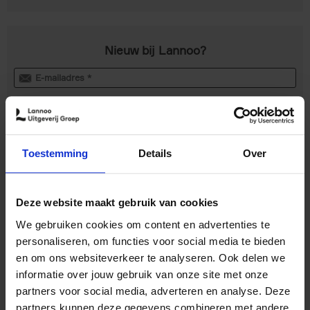
Nieuw bij Lannoo?
Toestemming
Details
Over
Deze website maakt gebruik van cookies
We gebruiken cookies om content en advertenties te
Met één account veilig
personaliseren, om functies voor social media te bieden
en om ons websiteverkeer te analyseren. Ook delen we
inloggen op al onze websites
informatie over jouw gebruik van onze site met onze
partners voor social media, adverteren en analyse. Deze
partners kunnen deze gegevens combineren met andere
Je kan veilig en snel bestellen via al