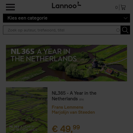
Overslaan en naar de inhoud gaan
0
Kies een categorie
NL365 - A Year in the
Netherlands
(EN)
Frans Lemmens
Marjolijn van Steeden
€
49,
99