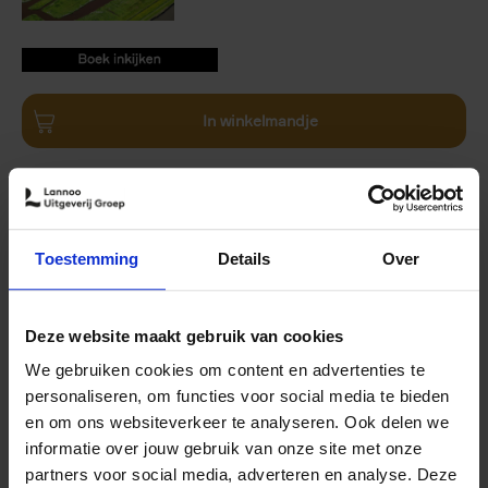
9789020979046.PDF
9789020979046.PDF
In winkelmandje
Beschikbaarheid:
Leverbaar (binnen 1-2 werkdagen in huis)
Order via email: Gunther.Spriet@lannoo.be
NL365 - A Year in the Netherlands
is without a doubt the
Toestemming
Details
Over
most comprehensive photo book ever to have been
published about this country. Iconic images of windmills,
Amsterdam canals and tulips go hand in hand with
Deze website maakt gebruik van cookies
contemporary themes such as agricultural innovation,
We gebruiken cookies om content en advertenties te
sustainability, dance festivals, Dutch Design and modern
personaliseren, om functies voor social media te bieden
architecture.
en om ons websiteverkeer te analyseren. Ook delen we
Celebrated photographers Frans Lemmens and Marjolijn
informatie over jouw gebruik van onze site met onze
van Steeden show the versatility, dynamism and
partners voor social media, adverteren en analyse. Deze