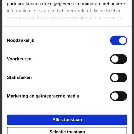
ingenuity of the Netherlands day by day, from January 1
partners kunnen deze gegevens combineren met andere
to December 31. This wide-ranging book is a feast for
informatie die je aan ze hebt verstrekt of die ze hebben
the eye, and a homage to a beautiful country.
verzameld op basis van jouw gebruik van hun services.
Toestemmingsselectie
Noodzakelijk
Product details
Voorkeuren
Zin in boekentips, (kortings)acties en
Statistieken
inspiratie?
Marketing en geïntegreerde media
Alles toestaan
Customer service
Privacy & cookies
Algemene voorwaarden
Selectie toestaan